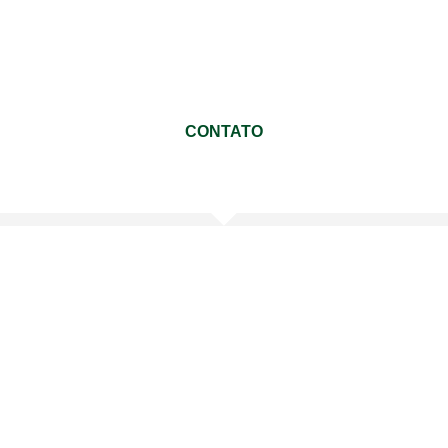
propósito simples e poderoso: cuidar das
cargas dos nossos clientes como se
fossem nossas!
CONTATO