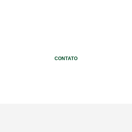
especialistas e entenda
porque grandes empresas
confiam em nós!
CONTATO