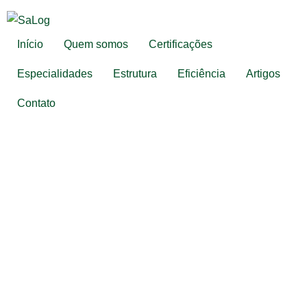
Início
Quem somos
Certificações
Especialidades
Estrutura
Eficiência
Artigos
Contato
EM 1999, INICIA NOSSA
HISTÓRIA
SA Log - Santa Amélia Logística, uma
empresa familiar construída com um