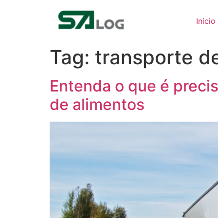
Ir
para
Início
o
conteúdo
Tag:
transporte d
Entenda o que é preci
de alimentos